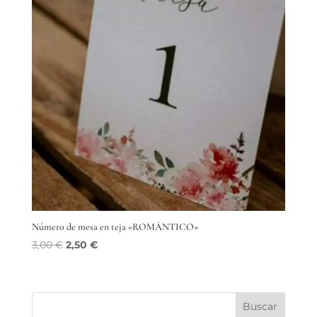
Número de mesa en teja «ROMÁNTICO»
El
El
3,00
€
2,50
€
precio
precio
original
actual
era:
es:
Buscar
3,00 €.
2,50 €.